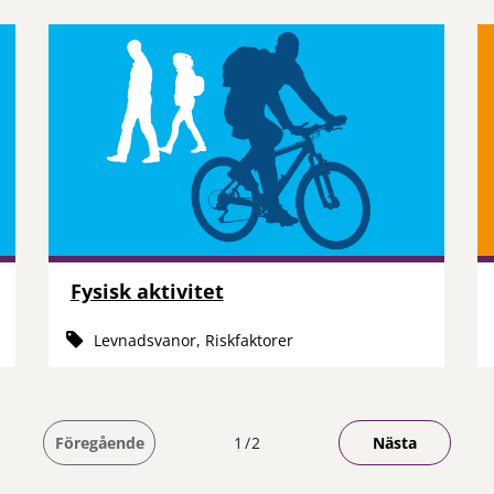
Fysisk aktivitet
Levnadsvanor, Riskfaktorer
Du är på sida
Föregående
1
2
Nästa