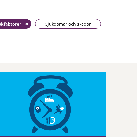
skfaktorer
Sjukdomar och skador