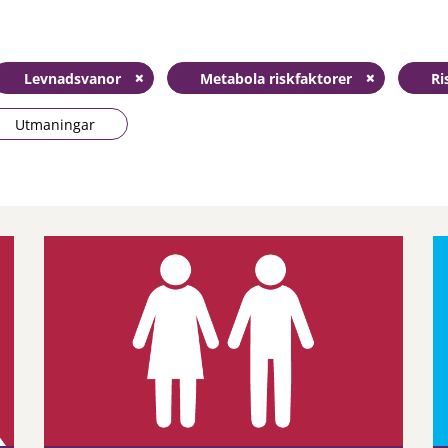
Levnadsvanor
Metabola riskfaktorer
Ri
Utmaningar