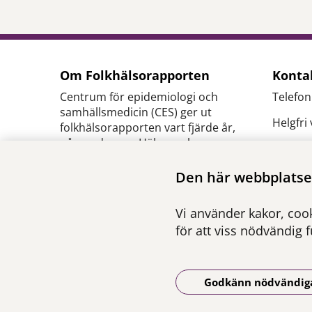
Om Folkhälsorapporten
Konta
Centrum för epidemiologi och
Telefon
samhällsmedicin (CES) ger ut
Helgfri
folkhälsorapporten vart fjärde år,
på uppdrag av Hälso- och
E-
sjukvårdsförvaltningen inom
post:
c
Region Stockholm.
Den här webbplatsen
se
Ansvarig utgivare:
Pressk
Vi använder kakor, cook
Henna Hasson
,
verksamhetschef CES
för att viss nödvändig 
Godkänn nödvändig