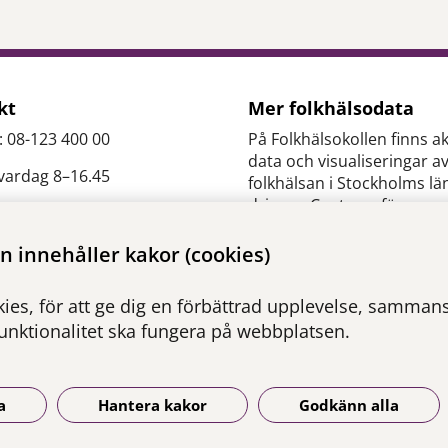
kt
Mer folkhälsodata
: 08-123 400 00
På Folkhälsokollen finns ak
data och visualiseringar a
 vardag 8–16.45
folkhälsan i Stockholms lä
drivs av Centrum för
epidemiologi och
es.slso@regionstockholm.
samhällsmedicin inom Re
 innehåller kakor (cookies)
Stockholm.
ontakter
ies, för att ge dig en förbättrad upplevelse, sammanst
Besök webbplatsen
funktionalitet ska fungera på webbplatsen.
folkhalsokollen.se
a
Hantera kakor
Godkänn alla