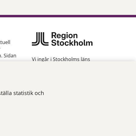
tuell
v
n. Sidan
Vi ingår i Stockholms läns
sjukvårdsområde som erbjuder
hälso- och sjukvård i Region
gion
Stockholms regi.
Om webbplatsen
älla statistik och
Tillgänglighetsredogörelse