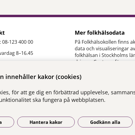
kt
Mer folkhälsodata
: 08-123 400 00
På Folkhälsokollen finns ak
data och visualiseringar a
 vardag 8–16.45
folkhälsan i Stockholms lä
drivs av Centrum för
epidemiologi och
es.slso@regionstockholm.
samhällsmedicin inom Re
 innehåller kakor (cookies)
Stockholm.
ontakter
ies, för att ge dig en förbättrad upplevelse, sammanst
Besök webbplatsen
funktionalitet ska fungera på webbplatsen.
folkhalsokollen.se
a
Hantera kakor
Godkänn alla