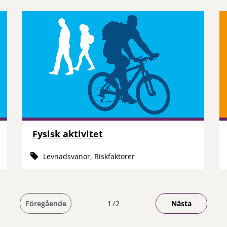
Fysisk aktivitet
Levnadsvanor, Riskfaktorer
Du är på sida
Föregående
1
2
Nästa