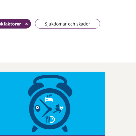
skfaktorer
Sjukdomar och skador