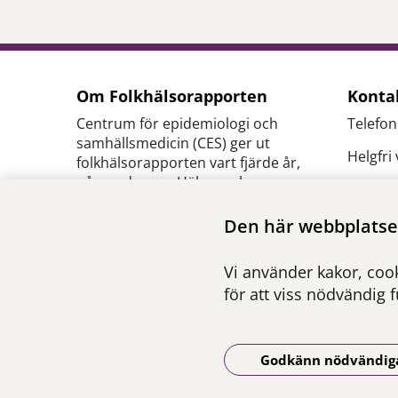
Om Folkhälsorapporten
Konta
Centrum för epidemiologi och
Telefon
samhällsmedicin (CES) ger ut
Helgfri
folkhälsorapporten vart fjärde år,
på uppdrag av Hälso- och
E-
sjukvårdsförvaltningen inom
post:
c
Region Stockholm.
Den här webbplatsen
se
Ansvarig utgivare:
Pressk
Vi använder kakor, cook
Henna Hasson
,
verksamhetschef CES
för att viss nödvändig 
Godkänn nödvändig