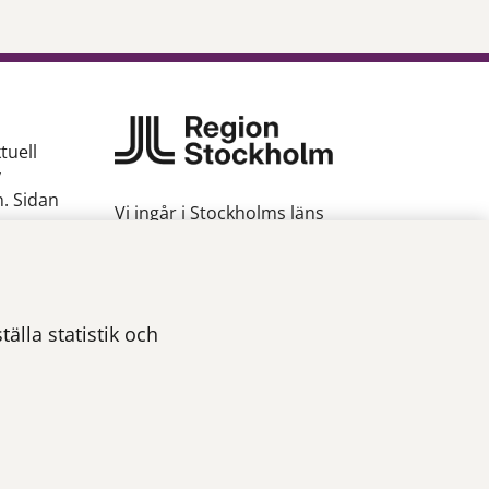
tuell
v
n. Sidan
Vi ingår i Stockholms läns
sjukvårdsområde som erbjuder
hälso- och sjukvård i Region
gion
Stockholms regi.
Om webbplatsen
älla statistik och
Tillgänglighetsredogörelse