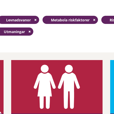
Levnadsvanor
Metabola riskfaktorer
Ri
Utmaningar