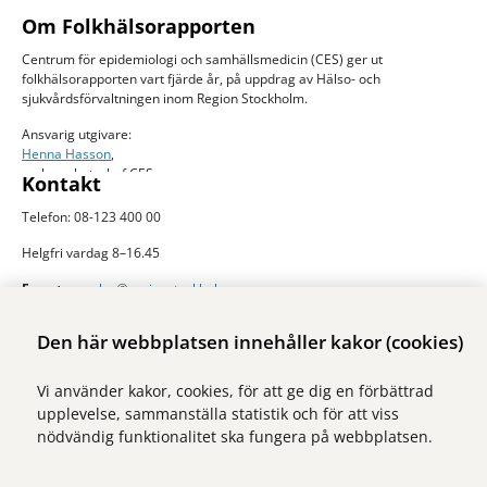
Om Folkhälsorapporten
Centrum för epidemiologi och samhällsmedicin (CES) ger ut
folkhälsorapporten vart fjärde år, på uppdrag av Hälso- och
sjukvårdsförvaltningen inom Region Stockholm.
Ansvarig utgivare:
Henna Hasson
,
verksamhetschef CES
Kontakt
Telefon: 08-123 400 00
Helgfri vardag 8–16.45
E-post:
ces.slso@regionstockholm.se
Presskontakter
Mer folkhälsodata
Den här webbplatsen innehåller kakor (cookies)
På Folkhälsokollen finns aktuell data och visualiseringar av folkhälsan i
Vi använder kakor, cookies, för att ge dig en förbättrad
Stockholms län. Sidan drivs av Centrum för epidemiologi och
upplevelse, sammanställa statistik och för att viss
samhällsmedicin inom Region Stockholm.
nödvändig funktionalitet ska fungera på webbplatsen.
Besök webbplatsen
folkhalsokollen.se