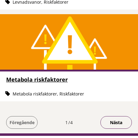
Levnadsvanor, Riskfaktorer
Metabola riskfaktorer
Metabola riskfaktorer, Riskfaktorer
Du är på sida
Föregående
1
4
Nästa