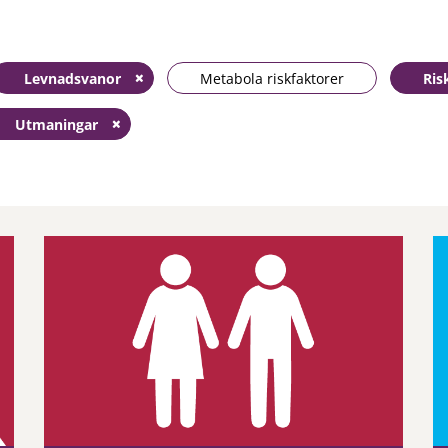
Levnadsvanor
Metabola riskfaktorer
Ris
Utmaningar