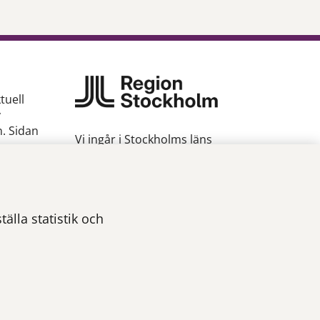
tuell
v
n. Sidan
Vi ingår i Stockholms läns
sjukvårdsområde som erbjuder
hälso- och sjukvård i Region
gion
Stockholms regi.
Om webbplatsen
älla statistik och
Tillgänglighetsredogörelse