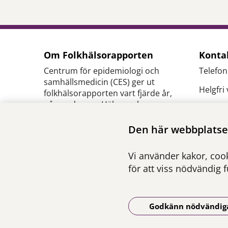
Om Folkhälsorapporten
Konta
Centrum för epidemiologi och
Telefon
samhällsmedicin (CES) ger ut
Helgfri
folkhälsorapporten vart fjärde år,
på uppdrag av Hälso- och
E-
sjukvårdsförvaltningen inom
post:
c
Region Stockholm.
Den här webbplatsen
se
Ansvarig utgivare:
Pressk
Vi använder kakor, cook
Henna Hasson
,
verksamhetschef CES
för att viss nödvändig 
Godkänn nödvändig