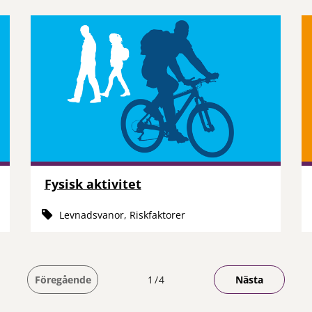
Fysisk aktivitet
Levnadsvanor, Riskfaktorer
Du är på sida
Föregående
1
4
Nästa