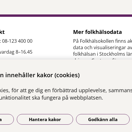
kt
Mer folkhälsodata
: 08-123 400 00
På Folkhälsokollen finns ak
data och visualiseringar a
 vardag 8–16.45
folkhälsan i Stockholms lä
drivs av Centrum för
epidemiologi och
es.slso@regionstockholm.
samhällsmedicin inom Re
 innehåller kakor (cookies)
Stockholm.
ontakter
ies, för att ge dig en förbättrad upplevelse, sammanst
Besök webbplatsen
funktionalitet ska fungera på webbplatsen.
folkhalsokollen.se
a
Hantera kakor
Godkänn alla