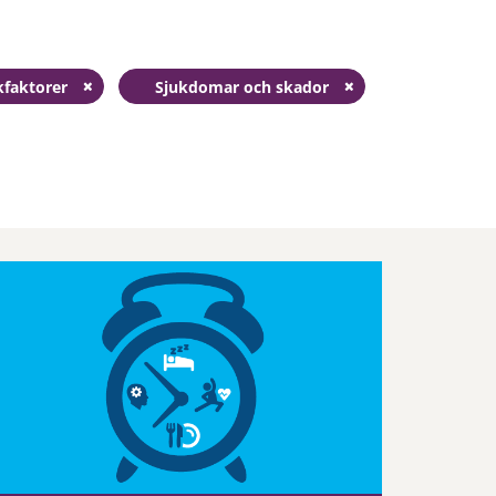
kfaktorer
Sjukdomar och skador