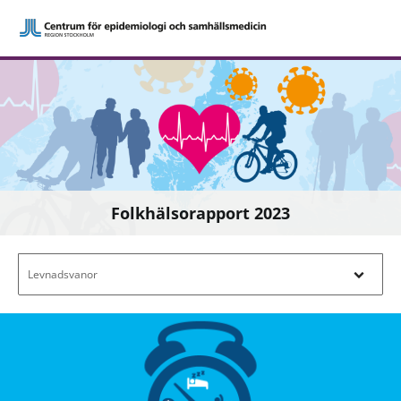
Folkhälsorapport 2023
Filtrera efter innehåll - Navigera i filterl
Levnadsvanor