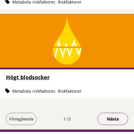
Metabola riskfaktorer, Riskfaktorer
Högt blodsocker
Metabola riskfaktorer, Riskfaktorer
Du är på sida
Föregående
1
3
Nästa