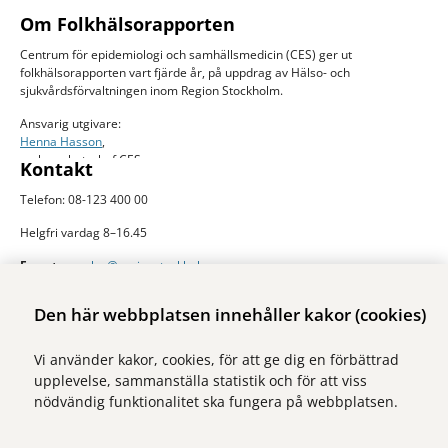
Om Folkhälsorapporten
Centrum för epidemiologi och samhällsmedicin (CES) ger ut
folkhälsorapporten vart fjärde år, på uppdrag av Hälso- och
sjukvårdsförvaltningen inom Region Stockholm.
Ansvarig utgivare:
Henna Hasson
,
verksamhetschef CES
Kontakt
Telefon: 08-123 400 00
Helgfri vardag 8–16.45
E-post:
ces.slso@regionstockholm.se
Presskontakter
Mer folkhälsodata
Den här webbplatsen innehåller kakor (cookies)
På Folkhälsokollen finns aktuell data och visualiseringar av folkhälsan i
Vi använder kakor, cookies, för att ge dig en förbättrad
Stockholms län. Sidan drivs av Centrum för epidemiologi och
upplevelse, sammanställa statistik och för att viss
samhällsmedicin inom Region Stockholm.
nödvändig funktionalitet ska fungera på webbplatsen.
Besök webbplatsen
folkhalsokollen.se