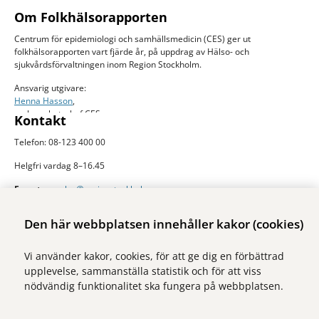
Om Folkhälsorapporten
Centrum för epidemiologi och samhällsmedicin (CES) ger ut
folkhälsorapporten vart fjärde år, på uppdrag av Hälso- och
sjukvårdsförvaltningen inom Region Stockholm.
Ansvarig utgivare:
Henna Hasson
,
verksamhetschef CES
Kontakt
Telefon: 08-123 400 00
Helgfri vardag 8–16.45
E-post:
ces.slso@regionstockholm.se
Presskontakter
Mer folkhälsodata
Den här webbplatsen innehåller kakor (cookies)
På Folkhälsokollen finns aktuell data och visualiseringar av folkhälsan i
Vi använder kakor, cookies, för att ge dig en förbättrad
Stockholms län. Sidan drivs av Centrum för epidemiologi och
upplevelse, sammanställa statistik och för att viss
samhällsmedicin inom Region Stockholm.
nödvändig funktionalitet ska fungera på webbplatsen.
Besök webbplatsen
folkhalsokollen.se