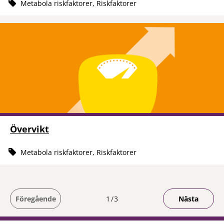
Metabola riskfaktorer, Riskfaktorer
Övervikt
Metabola riskfaktorer, Riskfaktorer
Du är på sida
Föregående
1
3
Nästa