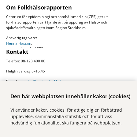
Om Folkhälsorapporten
Centrum för epidemiologi och samhällsmedicin (CES) ger ut
folkhälsorapporten vart fjärde år, på uppdrag av Hälso- och
sjukvårdsförvaltningen inom Region Stockholm.
Ansvarig utgivare:
Henna Hasson
,
verksamhetschef CES
Kontakt
Telefon: 08-123 400 00
Helgfri vardag 8–16.45
E-post:
ces.slso@regionstockholm.se
Presskontakter
Mer folkhälsodata
Den här webbplatsen innehåller kakor (cookies)
På Folkhälsokollen finns aktuell data och visualiseringar av folkhälsan i
Vi använder kakor, cookies, för att ge dig en förbättrad
Stockholms län. Sidan drivs av Centrum för epidemiologi och
upplevelse, sammanställa statistik och för att viss
samhällsmedicin inom Region Stockholm.
nödvändig funktionalitet ska fungera på webbplatsen.
Besök webbplatsen
folkhalsokollen.se