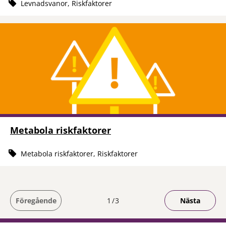
Levnadsvanor, Riskfaktorer
Metabola riskfaktorer
Metabola riskfaktorer, Riskfaktorer
Du är på sida
Föregående
1
3
Nästa