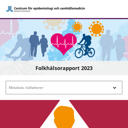
Folkhälsorapport 2023
Filtrera efter innehåll - Navigera i filterl
Metabola riskfaktorer