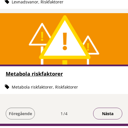
Levnadsvanor, Riskfaktorer
Metabola riskfaktorer
Metabola riskfaktorer, Riskfaktorer
Du är på sida
Föregående
1
4
Nästa