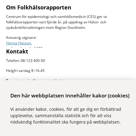
Om Folkhälsorapporten
Centrum för epidemiologi och samhällsmedicin (CES) ger ut
folkhälsorapporten vart fjärde år, på uppdrag av Hälso- och
sjukvårdsförvaltningen inom Region Stockholm.
Ansvarig utgivare:
Henna Hasson
,
verksamhetschef CES
Kontakt
Telefon: 08-123 400 00
Helgfri vardag 8–16.45
E-post:
ces.slso@regionstockholm.se
Presskontakter
Mer folkhälsodata
Den här webbplatsen innehåller kakor (cookies)
På Folkhälsokollen finns aktuell data och visualiseringar av folkhälsan i
Vi använder kakor, cookies, för att ge dig en förbättrad
Stockholms län. Sidan drivs av Centrum för epidemiologi och
upplevelse, sammanställa statistik och för att viss
samhällsmedicin inom Region Stockholm.
nödvändig funktionalitet ska fungera på webbplatsen.
Besök webbplatsen
folkhalsokollen.se