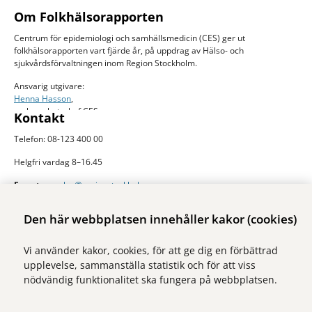
Om Folkhälsorapporten
Centrum för epidemiologi och samhällsmedicin (CES) ger ut
folkhälsorapporten vart fjärde år, på uppdrag av Hälso- och
sjukvårdsförvaltningen inom Region Stockholm.
Ansvarig utgivare:
Henna Hasson
,
verksamhetschef CES
Kontakt
Telefon: 08-123 400 00
Helgfri vardag 8–16.45
E-post:
ces.slso@regionstockholm.se
Presskontakter
Mer folkhälsodata
Den här webbplatsen innehåller kakor (cookies)
På Folkhälsokollen finns aktuell data och visualiseringar av folkhälsan i
Vi använder kakor, cookies, för att ge dig en förbättrad
Stockholms län. Sidan drivs av Centrum för epidemiologi och
upplevelse, sammanställa statistik och för att viss
samhällsmedicin inom Region Stockholm.
nödvändig funktionalitet ska fungera på webbplatsen.
Besök webbplatsen
folkhalsokollen.se