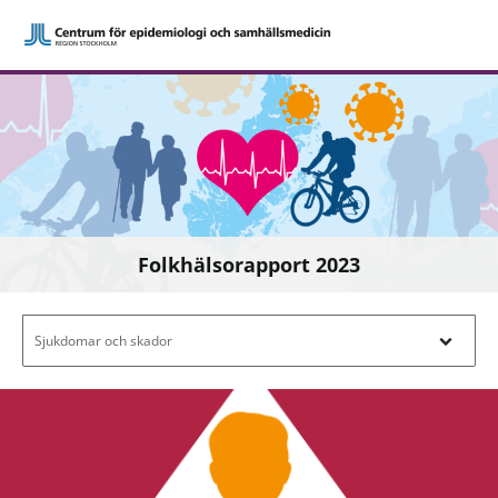
Folkhälsorapport 2023
Filtrera efter innehåll - Navigera i filterl
Sjukdomar och skador