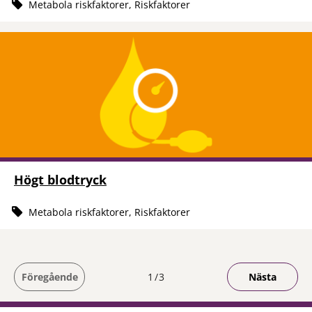
Metabola riskfaktorer, Riskfaktorer
Högt blodtryck
Metabola riskfaktorer, Riskfaktorer
Du är på sida
Föregående
1
3
Nästa