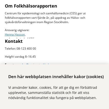
Om Folkhälsorapporten
Centrum för epidemiologi och samhällsmedicin (CES) ger ut
folkhälsorapporten vart fjärde år, på uppdrag av Hälso- och
sjukvårdsförvaltningen inom Region Stockholm.
Ansvarig utgivare:
Henna Hasson
,
verksamhetschef CES
Kontakt
Telefon: 08-123 400 00
Helgfri vardag 8–16.45
E-post:
ces.slso@regionstockholm.se
Presskontakter
Mer folkhälsodata
Den här webbplatsen innehåller kakor (cookies)
På Folkhälsokollen finns aktuell data och visualiseringar av folkhälsan i
Vi använder kakor, cookies, för att ge dig en förbättrad
Stockholms län. Sidan drivs av Centrum för epidemiologi och
upplevelse, sammanställa statistik och för att viss
samhällsmedicin inom Region Stockholm.
nödvändig funktionalitet ska fungera på webbplatsen.
Besök webbplatsen
folkhalsokollen.se