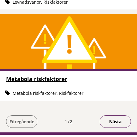
Levnadsvanor, Riskfaktorer
Metabola riskfaktorer
Metabola riskfaktorer, Riskfaktorer
Du är på sida
Föregående
1
2
Nästa