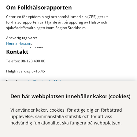
Om Folkhälsorapporten
Centrum för epidemiologi och samhällsmedicin (CES) ger ut
folkhälsorapporten vart fjärde år, på uppdrag av Hälso- och
sjukvårdsförvaltningen inom Region Stockholm.
Ansvarig utgivare:
Henna Hasson
,
verksamhetschef CES
Kontakt
Telefon: 08-123 400 00
Helgfri vardag 8–16.45
E-post:
ces.slso@regionstockholm.se
Presskontakter
Mer folkhälsodata
Den här webbplatsen innehåller kakor (cookies)
På Folkhälsokollen finns aktuell data och visualiseringar av folkhälsan i
Vi använder kakor, cookies, för att ge dig en förbättrad
Stockholms län. Sidan drivs av Centrum för epidemiologi och
upplevelse, sammanställa statistik och för att viss
samhällsmedicin inom Region Stockholm.
nödvändig funktionalitet ska fungera på webbplatsen.
Besök webbplatsen
folkhalsokollen.se