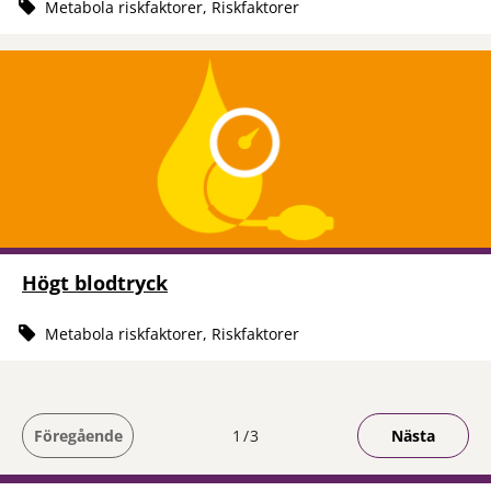
Metabola riskfaktorer, Riskfaktorer
Högt blodtryck
Metabola riskfaktorer, Riskfaktorer
Du är på sida
Föregående
1
3
Nästa