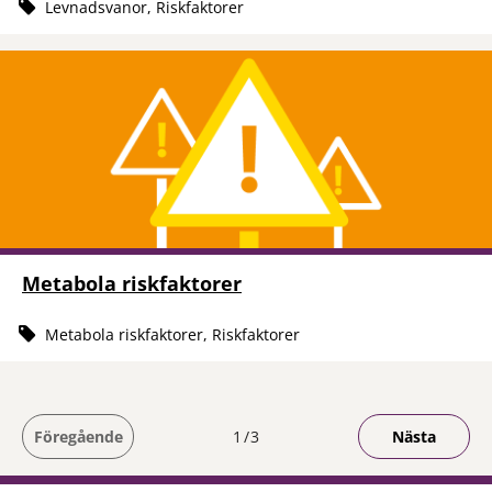
Levnadsvanor, Riskfaktorer
Metabola riskfaktorer
Metabola riskfaktorer, Riskfaktorer
Du är på sida
Föregående
1
3
Nästa