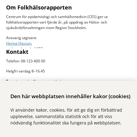
Om Folkhälsorapporten
Centrum för epidemiologi och samhällsmedicin (CES) ger ut
folkhälsorapporten vart fjärde år, på uppdrag av Hälso- och
sjukvårdsförvaltningen inom Region Stockholm.
Ansvarig utgivare:
Henna Hasson
,
verksamhetschef CES
Kontakt
Telefon: 08-123 400 00
Helgfri vardag 8–16.45
E-post:
ces.slso@regionstockholm.se
Presskontakter
Mer folkhälsodata
Den här webbplatsen innehåller kakor (cookies)
På Folkhälsokollen finns aktuell data och visualiseringar av folkhälsan i
Vi använder kakor, cookies, för att ge dig en förbättrad
Stockholms län. Sidan drivs av Centrum för epidemiologi och
upplevelse, sammanställa statistik och för att viss
samhällsmedicin inom Region Stockholm.
nödvändig funktionalitet ska fungera på webbplatsen.
Besök webbplatsen
folkhalsokollen.se