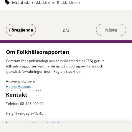
Metabola riskfaktorer, Riskfaktorer
Du är på sida
Föregående
2
2
Nästa
Om Folkhälsorapporten
Centrum för epidemiologi och samhällsmedicin (CES) ger ut
folkhälsorapporten vart fjärde år, på uppdrag av Hälso- och
sjukvårdsförvaltningen inom Region Stockholm.
Ansvarig utgivare:
Henna Hasson
,
verksamhetschef CES
Kontakt
Telefon: 08-123 400 00
Helgfri vardag 8–16.45
E-post:
ces.slso@regionstockholm.se