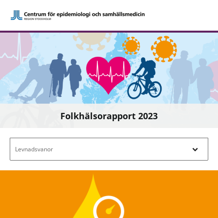
Folkhälsorapport 2023
Filtrera efter innehåll - Navigera i filterl
Levnadsvanor