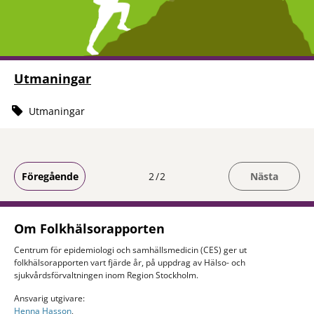
Utmaningar
Utmaningar
Du är på sida
Föregående
2
2
Nästa
Om Folkhälsorapporten
Centrum för epidemiologi och samhällsmedicin (CES) ger ut
folkhälsorapporten vart fjärde år, på uppdrag av Hälso- och
sjukvårdsförvaltningen inom Region Stockholm.
Ansvarig utgivare:
Henna Hasson
,