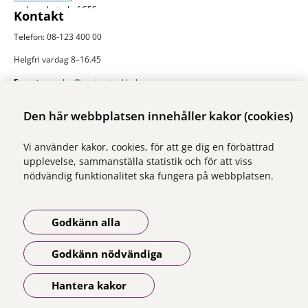
verksamhetschef CES
Kontakt
Telefon: 08-123 400 00
Helgfri vardag 8–16.45
E-post:
ces.slso@regionstockholm.se
Presskontakter
Mer folkhälsodata
Den här webbplatsen innehåller kakor (cookies)
På Folkhälsokollen finns aktuell data och visualiseringar av folkhälsan i
Vi använder kakor, cookies, för att ge dig en förbättrad
Stockholms län. Sidan drivs av Centrum för epidemiologi och
upplevelse, sammanställa statistik och för att viss
samhällsmedicin inom Region Stockholm.
nödvändig funktionalitet ska fungera på webbplatsen.
Besök webbplatsen
folkhalsokollen.se
Godkänn alla
Godkänn nödvändiga
Vi ingår i Stockholms läns sjukvårdsområde som erbjuder hälso- och
sjukvård i Region Stockholms regi.
Hantera kakor
Öppna meny
Om webbplatsen