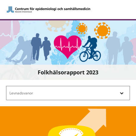
Folkhälsorapport 2023
Filtrera efter innehåll - Navigera i filterl
Levnadsvanor