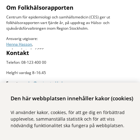
Om Folkhälsorapporten
Centrum för epidemiologi och samhällsmedicin (CES) ger ut
folkhälsorapporten vart fjärde år, på uppdrag av Hälso- och
sjukvårdsförvaltningen inom Region Stockholm.
Ansvarig utgivare:
Henna Hasson
,
verksamhetschef CES
Kontakt
Telefon: 08-123 400 00
Helgfri vardag 8–16.45
E-post:
ces.slso@regionstockholm.se
Presskontakter
Mer folkhälsodata
Den här webbplatsen innehåller kakor (cookies)
På Folkhälsokollen finns aktuell data och visualiseringar av folkhälsan i
Vi använder kakor, cookies, för att ge dig en förbättrad
Stockholms län. Sidan drivs av Centrum för epidemiologi och
upplevelse, sammanställa statistik och för att viss
samhällsmedicin inom Region Stockholm.
nödvändig funktionalitet ska fungera på webbplatsen.
Besök webbplatsen
folkhalsokollen.se