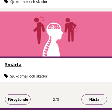
Sjukdomar och skador
Smärta
Sjukdomar och skador
Du är på sida
Föregående
2
3
Nästa