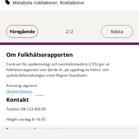
Metabola riskfaktorer, Riskfaktorer
Du är på sida
Föregående
2
2
Nästa
Om Folkhälsorapporten
Centrum för epidemiologi och samhällsmedicin (CES) ger ut
folkhälsorapporten vart fjärde år, på uppdrag av Hälso- och
sjukvårdsförvaltningen inom Region Stockholm.
Ansvarig utgivare:
Henna Hasson
,
verksamhetschef CES
Kontakt
Telefon: 08-123 400 00
Helgfri vardag 8–16.45
E-post:
ces.slso@regionstockholm.se