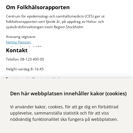
Om Folkhälsorapporten
Centrum för epidemiologi och samhällsmedicin (CES) ger ut
folkhälsorapporten vart fjärde år, på uppdrag av Hälso- och
sjukvårdsförvaltningen inom Region Stockholm.
Ansvarig utgivare:
Henna Hasson
,
verksamhetschef CES
Kontakt
Telefon: 08-123 400 00
Helgfri vardag 8–16.45
E-post:
ces.slso@regionstockholm.se
Presskontakter
Mer folkhälsodata
Den här webbplatsen innehåller kakor (cookies)
På Folkhälsokollen finns aktuell data och visualiseringar av folkhälsan i
Vi använder kakor, cookies, för att ge dig en förbättrad
Stockholms län. Sidan drivs av Centrum för epidemiologi och
upplevelse, sammanställa statistik och för att viss
samhällsmedicin inom Region Stockholm.
nödvändig funktionalitet ska fungera på webbplatsen.
Besök webbplatsen
folkhalsokollen.se