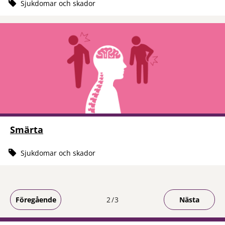
Sjukdomar och skador
Smärta
Sjukdomar och skador
Du är på sida
Föregående
2
3
Nästa