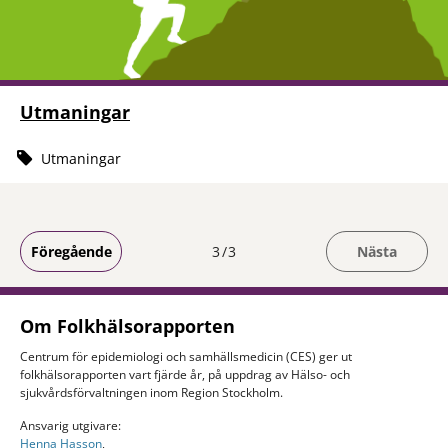
Utmaningar
Utmaningar
Du är på sida
Föregående
3
3
Nästa
Om Folkhälsorapporten
Centrum för epidemiologi och samhällsmedicin (CES) ger ut
folkhälsorapporten vart fjärde år, på uppdrag av Hälso- och
sjukvårdsförvaltningen inom Region Stockholm.
Ansvarig utgivare:
Henna Hasson
,