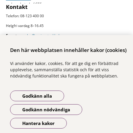
verksamhetschef CES
Kontakt
Telefon: 08-123 400 00
Helgfri vardag 8–16.45
E-post:
ces.slso@regionstockholm.se
Presskontakter
Mer folkhälsodata
Den här webbplatsen innehåller kakor (cookies)
På Folkhälsokollen finns aktuell data och visualiseringar av folkhälsan i
Vi använder kakor, cookies, för att ge dig en förbättrad
Stockholms län. Sidan drivs av Centrum för epidemiologi och
upplevelse, sammanställa statistik och för att viss
samhällsmedicin inom Region Stockholm.
nödvändig funktionalitet ska fungera på webbplatsen.
Besök webbplatsen
folkhalsokollen.se
Godkänn alla
Godkänn nödvändiga
Vi ingår i Stockholms läns sjukvårdsområde som erbjuder hälso- och
sjukvård i Region Stockholms regi.
Hantera kakor
Öppna meny
Om webbplatsen