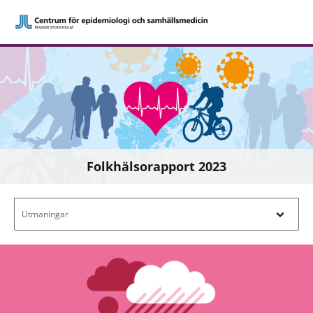
Folkhälsorapport 2023
Filtrera efter innehåll - Navigera i filterl
Utmaningar