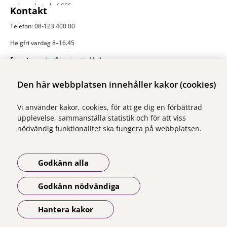
verksamhetschef CES
Kontakt
Telefon: 08-123 400 00
Helgfri vardag 8–16.45
E-post:
ces.slso@regionstockholm.se
Presskontakter
Mer folkhälsodata
Den här webbplatsen innehåller kakor (cookies)
På Folkhälsokollen finns aktuell data och visualiseringar av folkhälsan i
Vi använder kakor, cookies, för att ge dig en förbättrad
Stockholms län. Sidan drivs av Centrum för epidemiologi och
upplevelse, sammanställa statistik och för att viss
samhällsmedicin inom Region Stockholm.
nödvändig funktionalitet ska fungera på webbplatsen.
Besök webbplatsen
folkhalsokollen.se
Godkänn alla
Godkänn nödvändiga
Vi ingår i Stockholms läns sjukvårdsområde som erbjuder hälso- och
sjukvård i Region Stockholms regi.
Hantera kakor
Öppna meny
Om webbplatsen