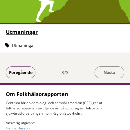
Utmaningar
Utmaningar
Du är på sida
Föregående
3
3
Nästa
Om Folkhälsorapporten
Centrum för epidemiologi och samhällsmedicin (CES) ger ut
folkhälsorapporten vart fjärde år, på uppdrag av Hälso- och
sjukvårdsförvaltningen inom Region Stockholm.
Ansvarig utgivare:
Henna Hasson
,