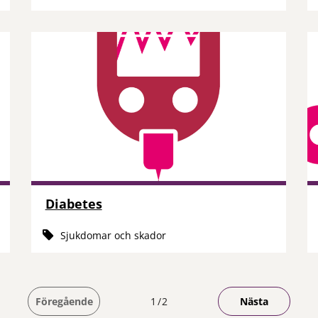
Diabetes
Sjukdomar och skador
Du är på sida
Föregående
1
2
Nästa