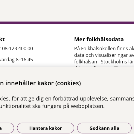
kt
Mer folkhälsodata
: 08-123 400 00
På Folkhälsokollen finns ak
data och visualiseringar a
 vardag 8–16.45
folkhälsan i Stockholms lä
drivs av Centrum för
epidemiologi och
es.slso@regionstockholm.
samhällsmedicin inom Re
 innehåller kakor (cookies)
Stockholm.
ontakter
ies, för att ge dig en förbättrad upplevelse, sammanst
Besök webbplatsen
funktionalitet ska fungera på webbplatsen.
folkhalsokollen.se
a
Hantera kakor
Godkänn alla