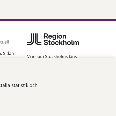
tuell
v
n. Sidan
Vi ingår i Stockholms läns
sjukvårdsområde som erbjuder
hälso- och sjukvård i Region
gion
Stockholms regi.
Om webbplatsen
älla statistik och
Tillgänglighetsredogörelse