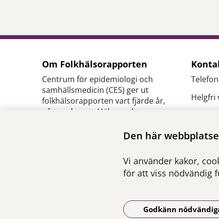
Om Folkhälsorapporten
Konta
Centrum för epidemiologi och
Telefon
samhällsmedicin (CES) ger ut
Helgfri
folkhälsorapporten vart fjärde år,
på uppdrag av Hälso- och
E-
sjukvårdsförvaltningen inom
post:
c
Region Stockholm.
Den här webbplatsen
se
Ansvarig utgivare:
Pressk
Vi använder kakor, cook
Henna Hasson
,
verksamhetschef CES
för att viss nödvändig 
Godkänn nödvändig