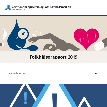
Folkhälsorapport 2019
Filtrera efter innehåll - Navigera i filterl
Levnadsvanor