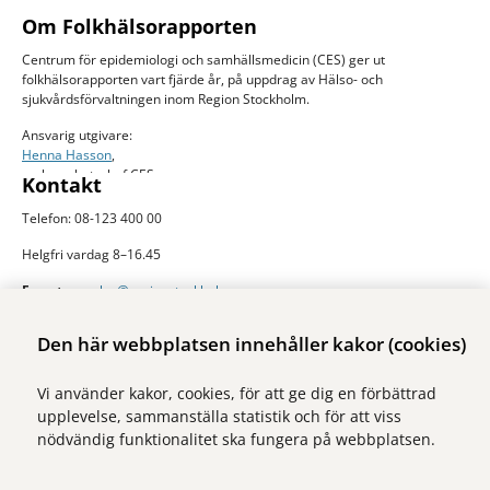
Om Folkhälsorapporten
Centrum för epidemiologi och samhällsmedicin (CES) ger ut
folkhälsorapporten vart fjärde år, på uppdrag av Hälso- och
sjukvårdsförvaltningen inom Region Stockholm.
Ansvarig utgivare:
Henna Hasson
,
verksamhetschef CES
Kontakt
Telefon: 08-123 400 00
Helgfri vardag 8–16.45
E-post:
ces.slso@regionstockholm.se
Presskontakter
Mer folkhälsodata
Den här webbplatsen innehåller kakor (cookies)
På Folkhälsokollen finns aktuell data och visualiseringar av folkhälsan i
Vi använder kakor, cookies, för att ge dig en förbättrad
Stockholms län. Sidan drivs av Centrum för epidemiologi och
upplevelse, sammanställa statistik och för att viss
samhällsmedicin inom Region Stockholm.
nödvändig funktionalitet ska fungera på webbplatsen.
Besök webbplatsen
folkhalsokollen.se