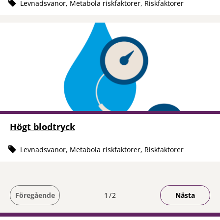
Levnadsvanor, Metabola riskfaktorer, Riskfaktorer
Högt blodtryck
Levnadsvanor, Metabola riskfaktorer, Riskfaktorer
Du är på sida
Föregående
1
2
Nästa