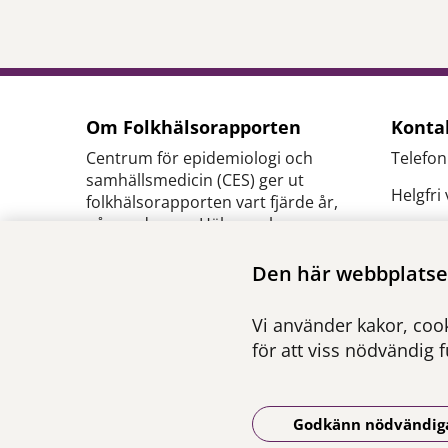
Om Folkhälsorapporten
Konta
Centrum för epidemiologi och
Telefon
samhällsmedicin (CES) ger ut
Helgfri
folkhälsorapporten vart fjärde år,
på uppdrag av Hälso- och
E-
sjukvårdsförvaltningen inom
post:
c
Region Stockholm.
Den här webbplatsen
se
Ansvarig utgivare:
Pressk
Vi använder kakor, cook
Henna Hasson
,
verksamhetschef CES
för att viss nödvändig 
Godkänn nödvändig