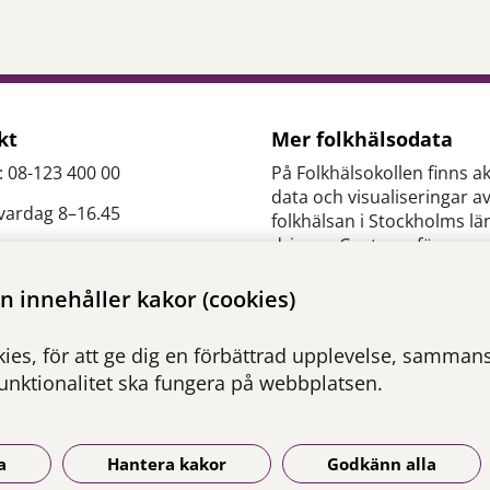
kt
Mer folkhälsodata
: 08-123 400 00
På Folkhälsokollen finns ak
data och visualiseringar a
 vardag 8–16.45
folkhälsan i Stockholms lä
drivs av Centrum för
epidemiologi och
es.slso@regionstockholm.
samhällsmedicin inom Re
 innehåller kakor (cookies)
Stockholm.
ontakter
ies, för att ge dig en förbättrad upplevelse, sammanst
Besök webbplatsen
funktionalitet ska fungera på webbplatsen.
folkhalsokollen.se
a
Hantera kakor
Godkänn alla