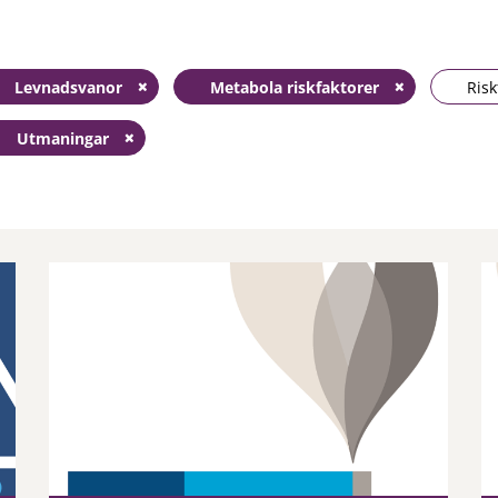
Levnadsvanor
Metabola riskfaktorer
Risk
Utmaningar