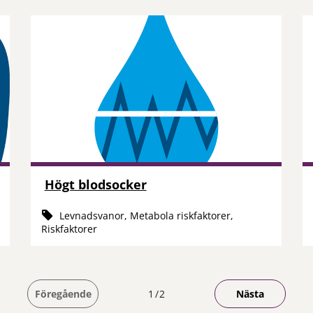
Högt blodsocker
Levnadsvanor, Metabola riskfaktorer,
Riskfaktorer
Du är på sida
Föregående
1
2
Nästa