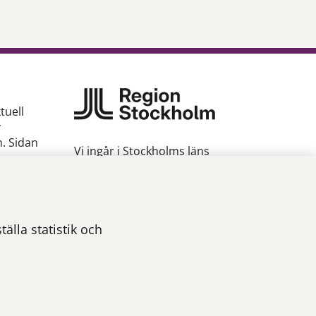
tuell
v
n. Sidan
Vi ingår i Stockholms läns
sjukvårdsområde som erbjuder
hälso- och sjukvård i Region
gion
Stockholms regi.
Om webbplatsen
älla statistik och
Tillgänglighetsredogörelse