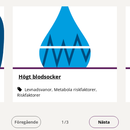
Högt blodsocker
Levnadsvanor, Metabola riskfaktorer,
Riskfaktorer
Du är på sida
Föregående
1
3
Nästa