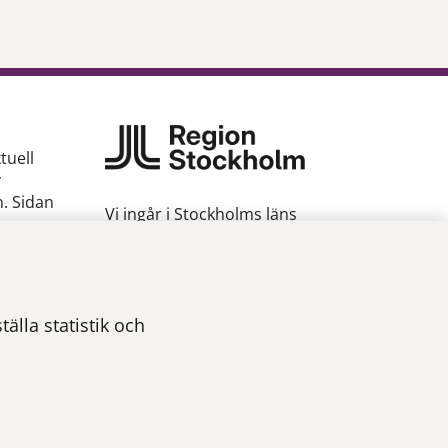
tuell
v
n. Sidan
Vi ingår i Stockholms läns
sjukvårdsområde som erbjuder
hälso- och sjukvård i Region
gion
Stockholms regi.
Om webbplatsen
älla statistik och
Tillgänglighetsredogörelse