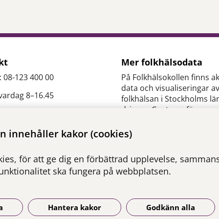
kt
Mer folkhälsodata
: 08-123 400 00
På Folkhälsokollen finns ak
data och visualiseringar a
 vardag 8–16.45
folkhälsan i Stockholms lä
drivs av Centrum för
epidemiologi och
es.slso@regionstockholm.
samhällsmedicin inom Re
 innehåller kakor (cookies)
Stockholm.
ontakter
ies, för att ge dig en förbättrad upplevelse, sammanst
Besök webbplatsen
funktionalitet ska fungera på webbplatsen.
folkhalsokollen.se
a
Hantera kakor
Godkänn alla