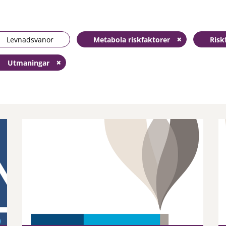
Levnadsvanor
Metabola riskfaktorer
Risk
Utmaningar