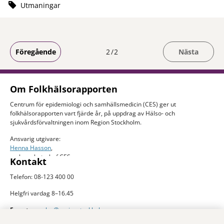
Utmaningar
Du är på sida
Föregående
2
2
Nästa
Om Folkhälsorapporten
Centrum för epidemiologi och samhällsmedicin (CES) ger ut
folkhälsorapporten vart fjärde år, på uppdrag av Hälso- och
sjukvårdsförvaltningen inom Region Stockholm.
Ansvarig utgivare:
Henna Hasson
,
verksamhetschef CES
Kontakt
Telefon: 08-123 400 00
Helgfri vardag 8–16.45
E-post:
ces.slso@regionstockholm.se