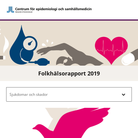
Folkhälsorapport 2019
Filtrera efter innehåll - Navigera i filterl
Sjukdomar och skador