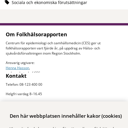
Sociala och ekonomiska förutsättningar
Om Folkhälsorapporten
Centrum för epidemiologi och samhällsmedicin (CES) ger ut
folkhälsorapporten vart fjärde år, på uppdrag av Hälso- och
sjukvårdsförvaltningen inom Region Stockholm.
Ansvarig utgivare:
Henna Hasson
,
verksamhetschef CES
Kontakt
Telefon: 08-123 400 00
Helgfri vardag 8–16.45
E-post:
ces.slso@regionstockholm.se
Presskontakter
Den här webbplatsen innehåller kakor (cookies)
Mer folkhälsodata
På Folkhälsokollen finns aktuell data och visualiseringar av folkhälsan i