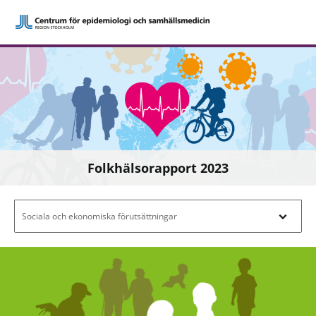
Folkhälsorapport 2023
Filtrera efter innehåll - Navigera i filterl
Sociala och ekonomiska förutsättningar