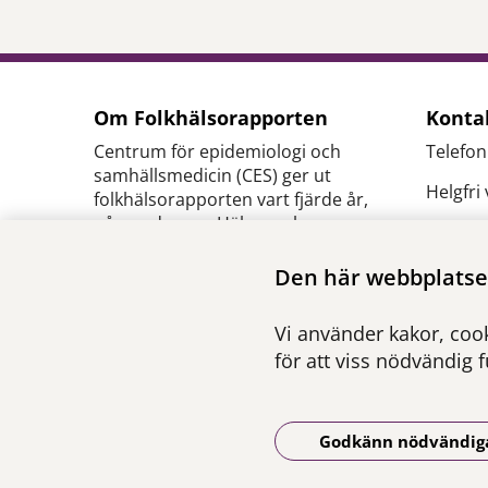
Om Folkhälsorapporten
Konta
Centrum för epidemiologi och
Telefon
samhällsmedicin (CES) ger ut
Helgfri
folkhälsorapporten vart fjärde år,
på uppdrag av Hälso- och
E-
sjukvårdsförvaltningen inom
post:
c
Region Stockholm.
Den här webbplatsen
se
Ansvarig utgivare:
Pressk
Vi använder kakor, cook
Henna Hasson
,
verksamhetschef CES
för att viss nödvändig 
Godkänn nödvändig