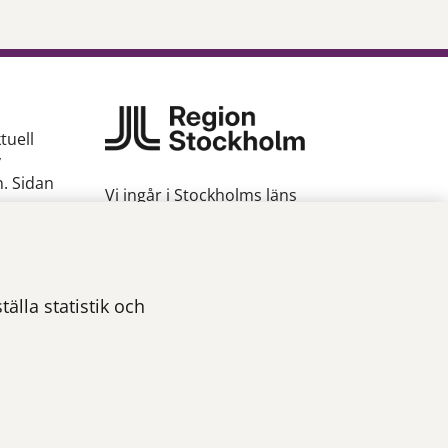
tuell
v
n. Sidan
Vi ingår i Stockholms läns
sjukvårdsområde som erbjuder
hälso- och sjukvård i Region
gion
Stockholms regi.
Om webbplatsen
älla statistik och
Tillgänglighetsredogörelse