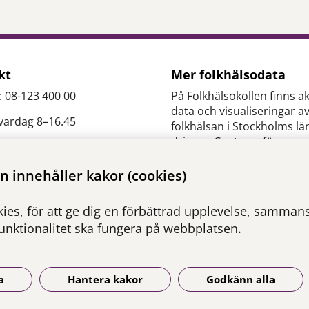
kt
Mer folkhälsodata
: 08-123 400 00
På Folkhälsokollen finns ak
data och visualiseringar a
 vardag 8–16.45
folkhälsan i Stockholms lä
drivs av Centrum för
epidemiologi och
es.slso@regionstockholm.
samhällsmedicin inom Re
 innehåller kakor (cookies)
Stockholm.
ontakter
ies, för att ge dig en förbättrad upplevelse, sammanst
Besök webbplatsen
funktionalitet ska fungera på webbplatsen.
folkhalsokollen.se
a
Hantera kakor
Godkänn alla