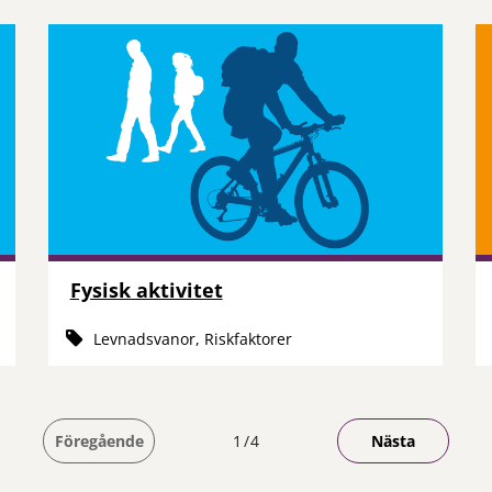
Fysisk aktivitet
Levnadsvanor, Riskfaktorer
Du är på sida
Föregående
1
4
Nästa