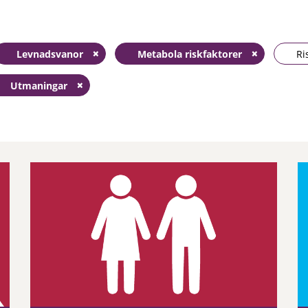
Levnadsvanor
Metabola riskfaktorer
Ri
Utmaningar