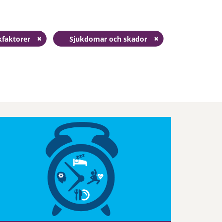
kfaktorer
Sjukdomar och skador