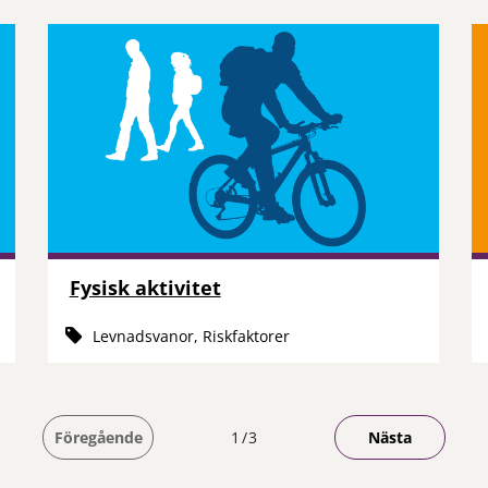
Fysisk aktivitet
Levnadsvanor, Riskfaktorer
Du är på sida
Föregående
1
3
Nästa