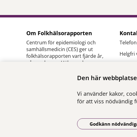
Om Folkhälsorapporten
Konta
Centrum för epidemiologi och
Telefon
samhällsmedicin (CES) ger ut
Helgfri
folkhälsorapporten vart fjärde år,
på uppdrag av Hälso- och
E-
sjukvårdsförvaltningen inom
post:
c
Region Stockholm.
Den här webbplatsen
se
Ansvarig utgivare:
Pressk
Vi använder kakor, cook
Henna Hasson
,
verksamhetschef CES
för att viss nödvändig 
Godkänn nödvändig