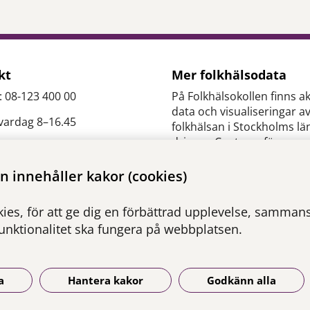
kt
Mer folkhälsodata
: 08-123 400 00
På Folkhälsokollen finns ak
data och visualiseringar a
 vardag 8–16.45
folkhälsan i Stockholms lä
drivs av Centrum för
epidemiologi och
es.slso@regionstockholm.
samhällsmedicin inom Re
 innehåller kakor (cookies)
Stockholm.
ontakter
ies, för att ge dig en förbättrad upplevelse, sammanst
Besök webbplatsen
funktionalitet ska fungera på webbplatsen.
folkhalsokollen.se
a
Hantera kakor
Godkänn alla