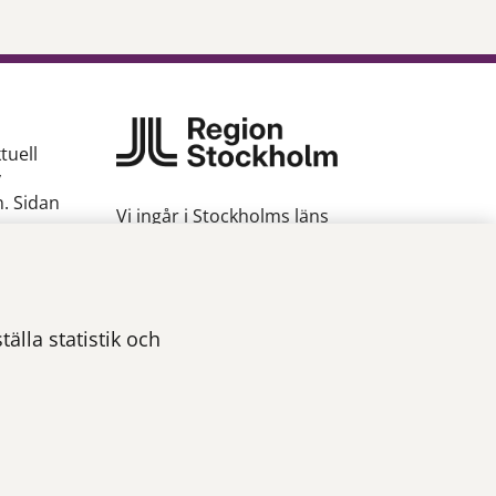
tuell
v
n. Sidan
Vi ingår i Stockholms läns
sjukvårdsområde som erbjuder
hälso- och sjukvård i Region
gion
Stockholms regi.
Om webbplatsen
älla statistik och
Tillgänglighetsredogörelse