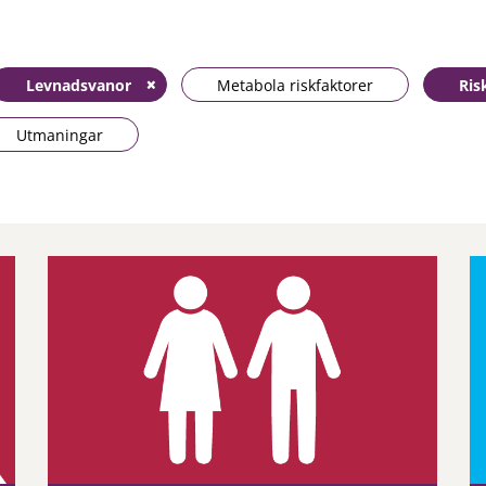
Levnadsvanor
Metabola riskfaktorer
Ris
Utmaningar