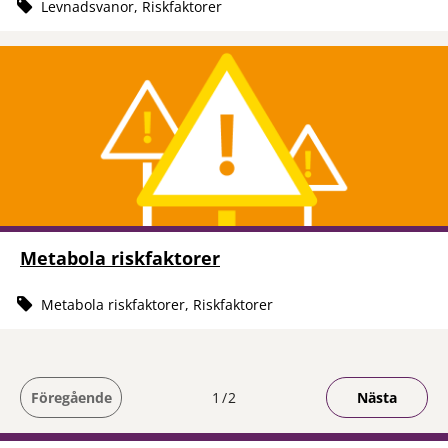
Levnadsvanor, Riskfaktorer
Metabola riskfaktorer
Metabola riskfaktorer, Riskfaktorer
Du är på sida
Föregående
1
2
Nästa