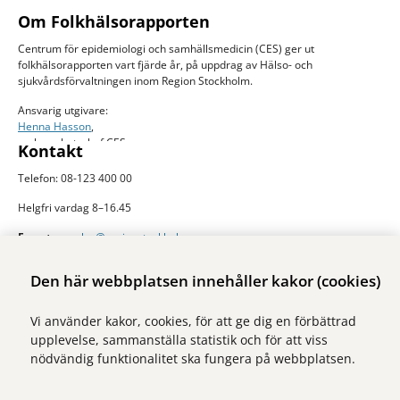
Om Folkhälsorapporten
Centrum för epidemiologi och samhällsmedicin (CES) ger ut
folkhälsorapporten vart fjärde år, på uppdrag av Hälso- och
sjukvårdsförvaltningen inom Region Stockholm.
Ansvarig utgivare:
Henna Hasson
,
verksamhetschef CES
Kontakt
Telefon: 08-123 400 00
Helgfri vardag 8–16.45
E-post:
ces.slso@regionstockholm.se
Presskontakter
Mer folkhälsodata
Den här webbplatsen innehåller kakor (cookies)
På Folkhälsokollen finns aktuell data och visualiseringar av folkhälsan i
Vi använder kakor, cookies, för att ge dig en förbättrad
Stockholms län. Sidan drivs av Centrum för epidemiologi och
upplevelse, sammanställa statistik och för att viss
samhällsmedicin inom Region Stockholm.
nödvändig funktionalitet ska fungera på webbplatsen.
Besök webbplatsen
folkhalsokollen.se