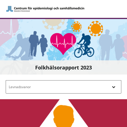
Folkhälsorapport 2023
Filtrera efter innehåll - Navigera i filterl
Levnadsvanor