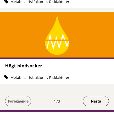
Metabola riskfaktorer, Riskfaktorer
Högt blodsocker
Metabola riskfaktorer, Riskfaktorer
Du är på sida
Föregående
1
3
Nästa