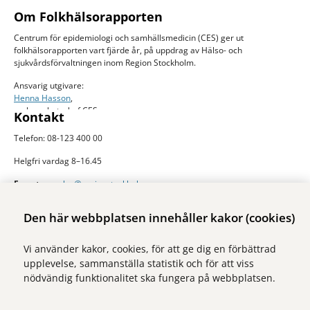
Om Folkhälsorapporten
Centrum för epidemiologi och samhällsmedicin (CES) ger ut
folkhälsorapporten vart fjärde år, på uppdrag av Hälso- och
sjukvårdsförvaltningen inom Region Stockholm.
Ansvarig utgivare:
Henna Hasson
,
verksamhetschef CES
Kontakt
Telefon: 08-123 400 00
Helgfri vardag 8–16.45
E-post:
ces.slso@regionstockholm.se
Presskontakter
Mer folkhälsodata
Den här webbplatsen innehåller kakor (cookies)
På Folkhälsokollen finns aktuell data och visualiseringar av folkhälsan i
Vi använder kakor, cookies, för att ge dig en förbättrad
Stockholms län. Sidan drivs av Centrum för epidemiologi och
upplevelse, sammanställa statistik och för att viss
samhällsmedicin inom Region Stockholm.
nödvändig funktionalitet ska fungera på webbplatsen.
Besök webbplatsen
folkhalsokollen.se