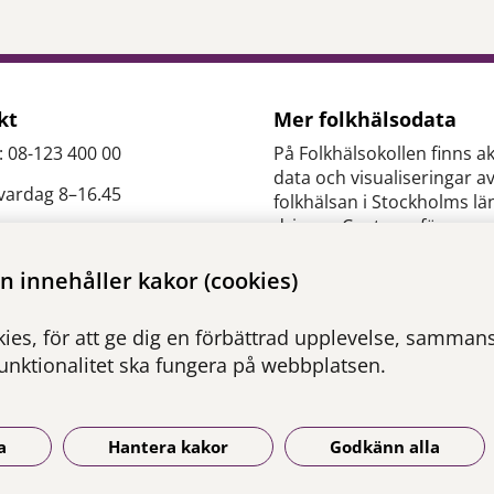
kt
Mer folkhälsodata
: 08-123 400 00
På Folkhälsokollen finns ak
data och visualiseringar a
 vardag 8–16.45
folkhälsan i Stockholms lä
drivs av Centrum för
epidemiologi och
es.slso@regionstockholm.
samhällsmedicin inom Re
 innehåller kakor (cookies)
Stockholm.
ontakter
ies, för att ge dig en förbättrad upplevelse, sammanst
Besök webbplatsen
funktionalitet ska fungera på webbplatsen.
folkhalsokollen.se
a
Hantera kakor
Godkänn alla