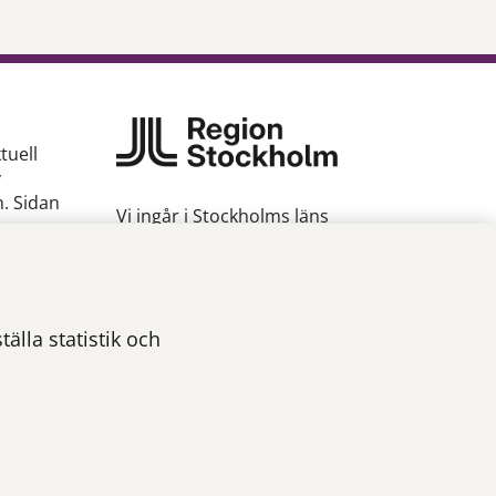
tuell
v
n. Sidan
Vi ingår i Stockholms läns
sjukvårdsområde som erbjuder
hälso- och sjukvård i Region
gion
Stockholms regi.
Om webbplatsen
älla statistik och
Tillgänglighetsredogörelse