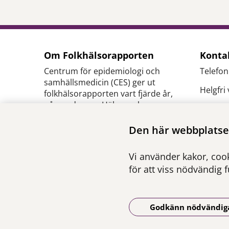
Om Folkhälsorapporten
Konta
Centrum för epidemiologi och
Telefon
samhällsmedicin (CES) ger ut
Helgfri
folkhälsorapporten vart fjärde år,
på uppdrag av Hälso- och
E-
sjukvårdsförvaltningen inom
post:
c
Region Stockholm.
Den här webbplatsen
se
Ansvarig utgivare:
Pressk
Vi använder kakor, cook
Henna Hasson
,
verksamhetschef CES
för att viss nödvändig 
Godkänn nödvändig