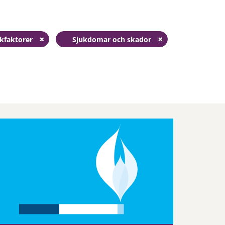
skfaktorer
Sjukdomar och skador