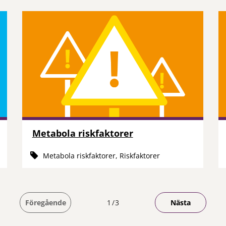
Metabola riskfaktorer
Metabola riskfaktorer, Riskfaktorer
Du är på sida
Föregående
1
3
Nästa