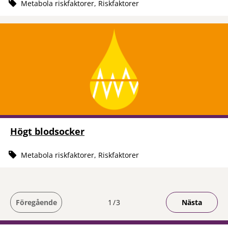
Metabola riskfaktorer, Riskfaktorer
Högt blodsocker
Metabola riskfaktorer, Riskfaktorer
Du är på sida
Föregående
1
3
Nästa