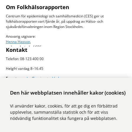
Om Folkhälsorapporten
Centrum för epidemiologi och samhällsmedicin (CES) ger ut
folkhälsorapporten vart fjärde år, på uppdrag av Hälso- och
sjukvårdsförvaltningen inom Region Stockholm.
Ansvarig utgivare:
Henna Hasson
,
verksamhetschef CES
Kontakt
Telefon: 08-123 400 00
Helgfri vardag 8–16.45
E-post:
ces.slso@regionstockholm.se
Presskontakter
Mer folkhälsodata
Den här webbplatsen innehåller kakor (cookies)
På Folkhälsokollen finns aktuell data och visualiseringar av folkhälsan i
Vi använder kakor, cookies, för att ge dig en förbättrad
Stockholms län. Sidan drivs av Centrum för epidemiologi och
upplevelse, sammanställa statistik och för att viss
samhällsmedicin inom Region Stockholm.
nödvändig funktionalitet ska fungera på webbplatsen.
Besök webbplatsen
folkhalsokollen.se