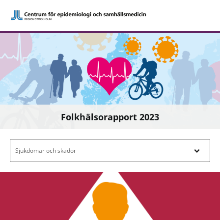
Folkhälsorapport 2023
Filtrera efter innehåll - Navigera i filterl
Sjukdomar och skador