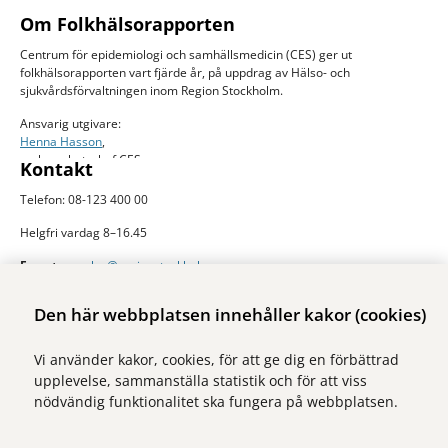
Om Folkhälsorapporten
Centrum för epidemiologi och samhällsmedicin (CES) ger ut
folkhälsorapporten vart fjärde år, på uppdrag av Hälso- och
sjukvårdsförvaltningen inom Region Stockholm.
Ansvarig utgivare:
Henna Hasson
,
verksamhetschef CES
Kontakt
Telefon: 08-123 400 00
Helgfri vardag 8–16.45
E-post:
ces.slso@regionstockholm.se
Presskontakter
Mer folkhälsodata
Den här webbplatsen innehåller kakor (cookies)
På Folkhälsokollen finns aktuell data och visualiseringar av folkhälsan i
Vi använder kakor, cookies, för att ge dig en förbättrad
Stockholms län. Sidan drivs av Centrum för epidemiologi och
upplevelse, sammanställa statistik och för att viss
samhällsmedicin inom Region Stockholm.
nödvändig funktionalitet ska fungera på webbplatsen.
Besök webbplatsen
folkhalsokollen.se