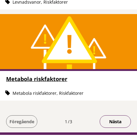
Levnadsvanor, Riskfaktorer
Metabola riskfaktorer
Metabola riskfaktorer, Riskfaktorer
Du är på sida
Föregående
1
3
Nästa