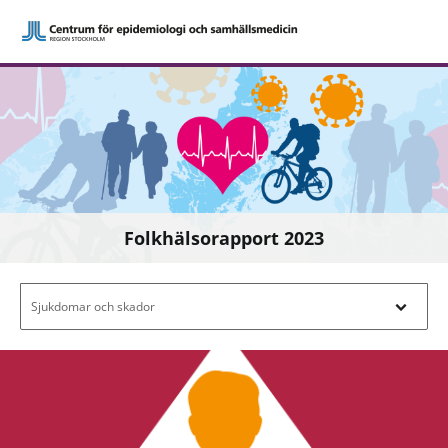
Folkhälsorapport 2023
Filtrera efter innehåll - Navigera i filterl
Sjukdomar och skador