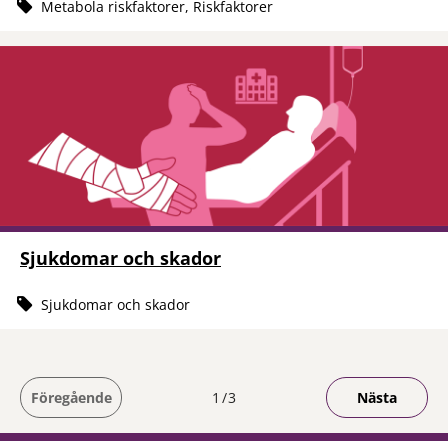
Metabola riskfaktorer, Riskfaktorer
Sjukdomar och skador
Sjukdomar och skador
Du är på sida
Föregående
1
3
Nästa