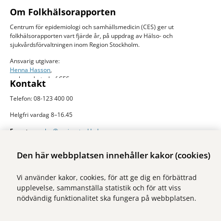
Om Folkhälsorapporten
Centrum för epidemiologi och samhällsmedicin (CES) ger ut
folkhälsorapporten vart fjärde år, på uppdrag av Hälso- och
sjukvårdsförvaltningen inom Region Stockholm.
Ansvarig utgivare:
Henna Hasson
,
verksamhetschef CES
Kontakt
Telefon: 08-123 400 00
Helgfri vardag 8–16.45
E-post:
ces.slso@regionstockholm.se
Presskontakter
Mer folkhälsodata
Den här webbplatsen innehåller kakor (cookies)
På Folkhälsokollen finns aktuell data och visualiseringar av folkhälsan i
Vi använder kakor, cookies, för att ge dig en förbättrad
Stockholms län. Sidan drivs av Centrum för epidemiologi och
upplevelse, sammanställa statistik och för att viss
samhällsmedicin inom Region Stockholm.
nödvändig funktionalitet ska fungera på webbplatsen.
Besök webbplatsen
folkhalsokollen.se