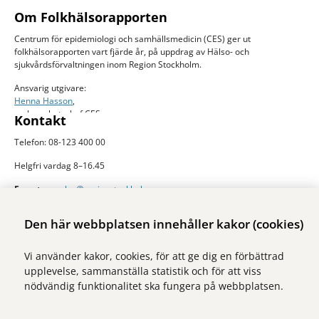
Om Folkhälsorapporten
Centrum för epidemiologi och samhällsmedicin (CES) ger ut
folkhälsorapporten vart fjärde år, på uppdrag av Hälso- och
sjukvårdsförvaltningen inom Region Stockholm.
Ansvarig utgivare:
Henna Hasson
,
verksamhetschef CES
Kontakt
Telefon: 08-123 400 00
Helgfri vardag 8–16.45
E-post:
ces.slso@regionstockholm.se
Presskontakter
Mer folkhälsodata
Den här webbplatsen innehåller kakor (cookies)
På Folkhälsokollen finns aktuell data och visualiseringar av folkhälsan i
Vi använder kakor, cookies, för att ge dig en förbättrad
Stockholms län. Sidan drivs av Centrum för epidemiologi och
upplevelse, sammanställa statistik och för att viss
samhällsmedicin inom Region Stockholm.
nödvändig funktionalitet ska fungera på webbplatsen.
Besök webbplatsen
folkhalsokollen.se