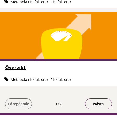
Metabola riskfaktorer, Riskfaktorer
Övervikt
Metabola riskfaktorer, Riskfaktorer
Du är på sida
Föregående
1
2
Nästa