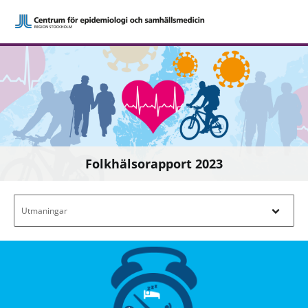
Folkhälsorapport 2023
Filtrera efter innehåll - Navigera i filterl
Utmaningar