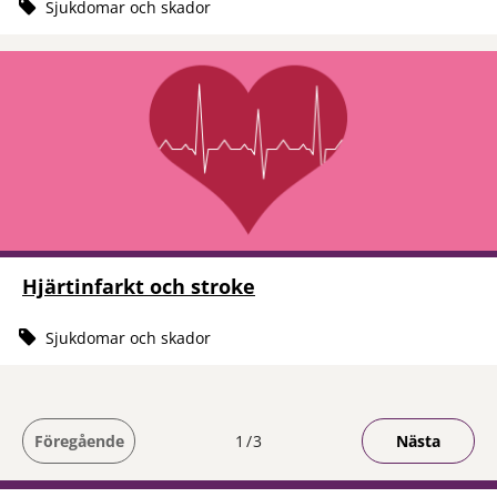
Sjukdomar och skador
Hjärtinfarkt och stroke
Sjukdomar och skador
Du är på sida
Föregående
1
3
Nästa