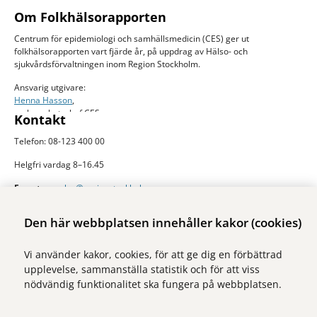
Om Folkhälsorapporten
Centrum för epidemiologi och samhällsmedicin (CES) ger ut
folkhälsorapporten vart fjärde år, på uppdrag av Hälso- och
sjukvårdsförvaltningen inom Region Stockholm.
Ansvarig utgivare:
Henna Hasson
,
verksamhetschef CES
Kontakt
Telefon: 08-123 400 00
Helgfri vardag 8–16.45
E-post:
ces.slso@regionstockholm.se
Presskontakter
Mer folkhälsodata
Den här webbplatsen innehåller kakor (cookies)
På Folkhälsokollen finns aktuell data och visualiseringar av folkhälsan i
Vi använder kakor, cookies, för att ge dig en förbättrad
Stockholms län. Sidan drivs av Centrum för epidemiologi och
upplevelse, sammanställa statistik och för att viss
samhällsmedicin inom Region Stockholm.
nödvändig funktionalitet ska fungera på webbplatsen.
Besök webbplatsen
folkhalsokollen.se